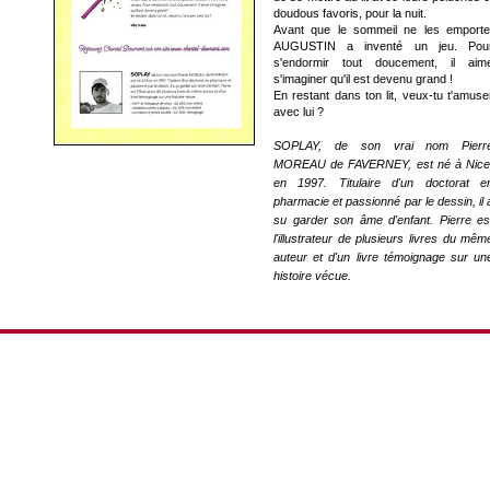
doudous favoris, pour la nuit.
Avant que le sommeil ne les emporte
AUGUSTIN
a inventé un jeu. Pou
s'endormir tout doucement, il aim
s'imaginer qu'il est devenu grand !
En restant dans ton lit, veux-tu t'amuse
avec lui ?
SOPLAY, de son vrai nom Pierr
MOREAU de FAVERNEY, est né à Nice
en 1997. Titulaire d'un doctorat e
pharmacie et passionné par le dessin, il 
su garder son âme d'enfant. Pierre es
l'illustrateur de plusieurs livres du mêm
auteur et d'un livre témoignage sur un
histoire vécue.