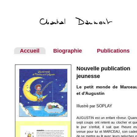
Accueil
Biographie
Publications
Nouvelle publication
jeunesse
Le petit monde de Marcea
et d'Augustin
Illustré par SOPLAY
AUGUSTIN
est un enfant rêveur. Quan
sept coups ont retenti au clocher et qu
le jour s'enfuit, il sait que l'heure es
venue pour lui et
MARCEAU
, son cadet
de se mettre au lit avec leurs peluches e